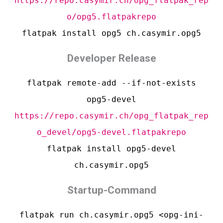
https://repo.casymir.ch/opg_flatpak_rep
o/opg5.flatpakrepo
flatpak install opg5 ch.casymir.opg5
Developer Release
flatpak remote-add --if-not-exists
opg5-devel
https://repo.casymir.ch/opg_flatpak_rep
o_devel/opg5-devel.flatpakrepo
flatpak install opg5-devel
ch.
casymir
.opg5
Startup-Command
flatpak run ch.
casymir
.opg5 <opg-ini-