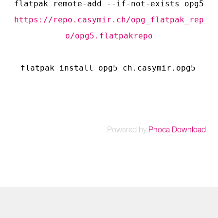
flatpak remote-add --if-not-exists opg5
https://repo.casymir.ch/opg_flatpak_rep
o/opg5.flatpakrepo
flatpak install opg5 ch.
casymir
.opg5
Powered by
Phoca Download